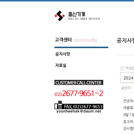
공지사
작성일 
202
글쓴이 :
안녕하
여름휴
8월 1
참고하
감사합